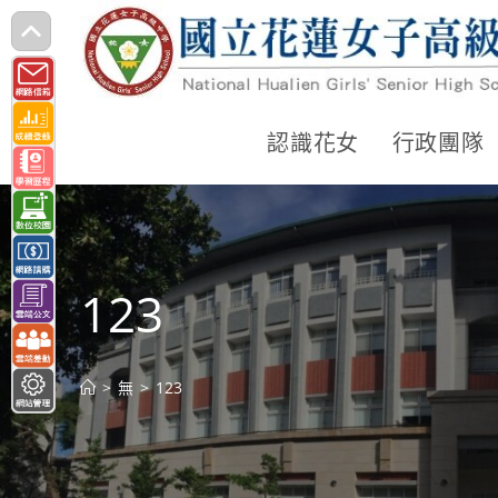
跳
轉
至
主
認識花女
行政團隊
要
內
容
123
>
無
>
123