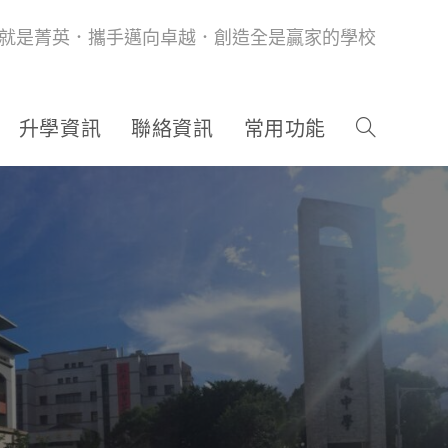
就是菁英．攜手邁向卓越．創造全是贏家的學校
升學資訊
聯絡資訊
常用功能