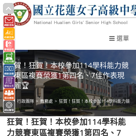
跳
轉
至
主
選單
要
內
容
狂賀！狂賀！本校參加114學科能力競
賽東區複賽榮獲1第四名、7佳作表現
亮麗🏆
>
行政團隊
>
教務處
>
狂賀！狂賀！本校參加114學科能力競賽
狂賀！狂賀！本校參加114學科能
力競賽東區複賽榮獲1第四名、7