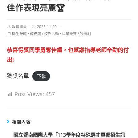
佳作表現亮麗🏆
Post
Post
設備組員
2025-11-20
author:
published:
Post
師生榮耀
/
教務處
/
校外活動
/
科學競賽
/
設備組
category:
恭喜得獎同學勇奪佳績，也感謝指導老師辛勤的付
出!
獲獎名單
下載
Post Views:
457
相關內容
國立暨南國際大學「113學年度特殊選才單獨招生訊