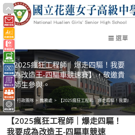
跳
轉
至
主
選單
要
內
容
【2025瘋狂工程師｜爆走四驅！我要
成為改造王-四驅車競速賽】，敬邀貴
校師生參與。
>
行政團隊
>
教務處
>
【2025瘋狂工程師｜爆走四驅！我要成
【2025瘋狂工程師｜爆走四驅！
我要成為改造王-四驅車競速