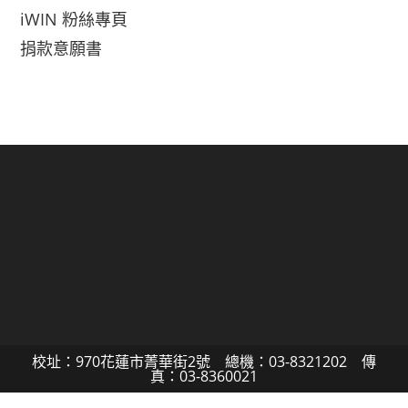
iWIN 粉絲專頁
捐款意願書
校址：970花蓮市菁華街2號 總機：03-8321202 傳
真：03-8360021