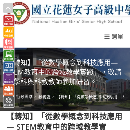
跳
轉
至
主
選單
要
內
容
【轉知】「從數學概念到科技應用—
STEM教育中的跨域教學實踐」，敬請
數學科與科教教師參加研習。
>
行政團隊
>
教務處
>
【轉知】「從數學概念到科技應用— S
【轉知】「從數學概念到科技應用
— STEM教育中的跨域教學實