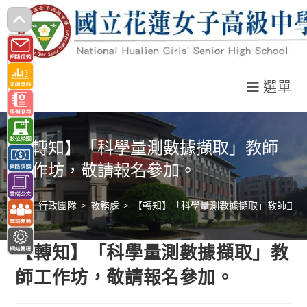
跳
轉
至
主
選單
要
內
容
【轉知】「科學量測數據擷取」教師
工作坊，敬請報名參加。
>
行政團隊
>
教務處
>
【轉知】「科學量測數據擷取」教師工作
【轉知】「科學量測數據擷取」教
師工作坊，敬請報名參加。