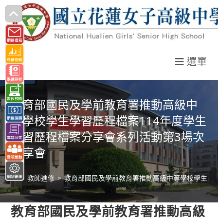
跳
轉
至
主
選單
要
內
容
教育部國民及學前教育署推動高級中
等學校學生學習歷程檔案114年度學生
學習歷程檔案分享會系列活動第3場次
分享會
>
教師進修
>
教育部國民及學前教育署推動高級中等學校學生學習
教育部國民及學前教育署推動高級