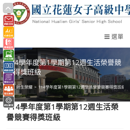
跳
轉
至
主
選單
要
內
容
114學年度第1學期第12週生活榮譽競
賽得獎班級
>
師生榮耀
>
114學年度第1學期第12週生活榮譽競賽得獎班級
114學年度第1學期第12週生活榮
譽競賽得獎班級