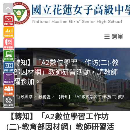
跳
轉
至
主
選單
要
內
容
【轉知】「A2數位學習工作坊(二)-教
育部因材網」教師研習活動，請教師
踴躍參加。
>
行政團隊
>
教務處
>
【轉知】「A2數位學習工作坊(二)-教
【轉知】「A2數位學習工作坊
(二)-教育部因材網」教師研習活