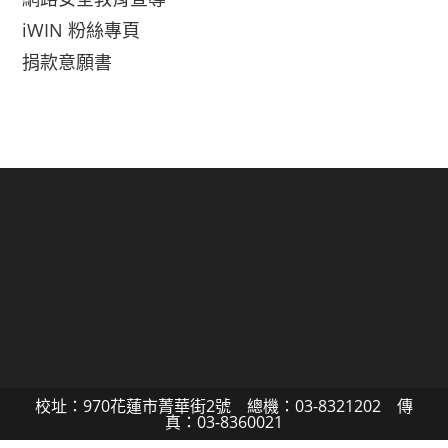
iWIN 粉絲專頁
捐款意願書
校址：970花蓮市菁華街2號 總機：03-8321202 傳
真：03-8360021