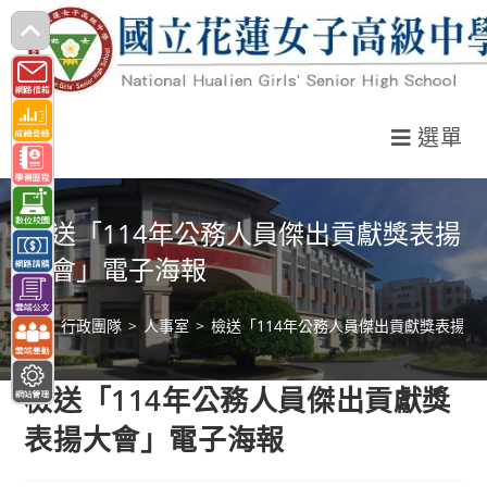
跳
轉
至
主
選單
要
內
容
檢送「114年公務人員傑出貢獻獎表揚
大會」電子海報
>
行政團隊
>
人事室
>
檢送「114年公務人員傑出貢獻獎表揚大
檢送「114年公務人員傑出貢獻獎
表揚大會」電子海報