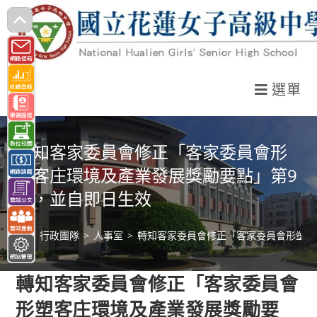
跳
轉
至
主
選單
要
內
容
轉知客家委員會修正「客家委員會形
塑客庄環境及產業發展獎勵要點」第9
點，並自即日生效
>
行政團隊
>
人事室
>
轉知客家委員會修正「客家委員會形塑客
轉知客家委員會修正「客家委員會
形塑客庄環境及產業發展獎勵要