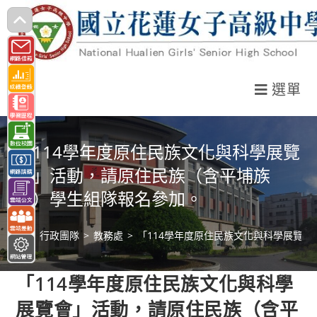
跳
轉
至
主
選單
要
內
容
「114學年度原住民族文化與科學展覽
會」活動，請原住民族（含平埔族
群）學生組隊報名參加。
>
行政團隊
>
教務處
>
「114學年度原住民族文化與科學展覽
「114學年度原住民族文化與科學
展覽會」活動，請原住民族（含平