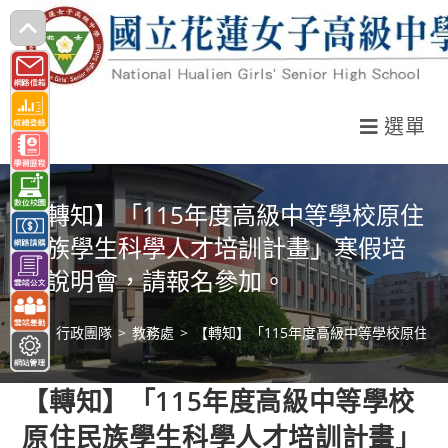
跳
轉
至
主
選單
要
內
容
【轉知】「115年度高級中等學校原住
民族學生科學人才培訓計畫」寒假培
訓說明會，請報名參加。
>
行政團隊
>
教務處
>
【轉知】「115年度高級中等學校原住
【轉知】「115年度高級中等學校
原住民族學生科學人才培訓計畫」