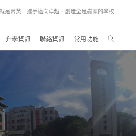
就是菁英．攜手邁向卓越．創造全是贏家的學校
升學資訊
聯絡資訊
常用功能