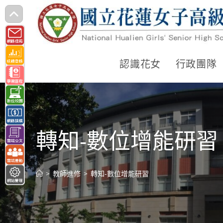
跳
轉
至
主
認識花女
行政團隊
要
內
容
轉知-數位增能研習
>
教師進修
>
轉知-數位增能研習