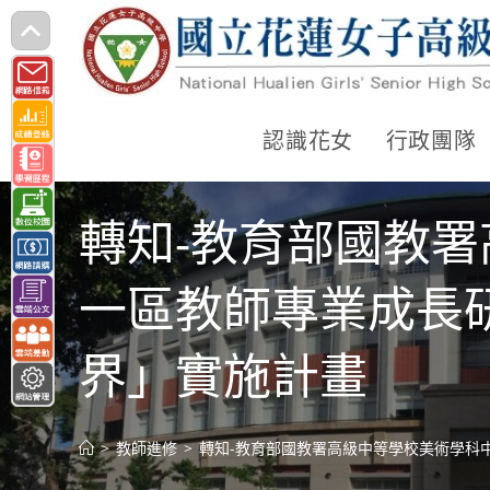
跳
轉
至
主
認識花女
行政團隊
要
內
轉知-教育部國教署
容
一區教師專業成長
界」實施計畫
>
教師進修
>
轉知-教育部國教署高級中等學校美術學科