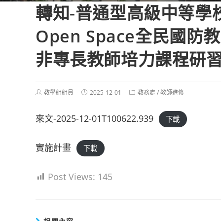
轉知-普通型高級中等學
Open Space全民
非專長教師培力課程研習(
Post
Post
Post
教學組組員
2025-12-01
教務處
/
教師進修
author:
published:
category:
來文-2025-12-01T100622.939
下載
實施計畫
下載
Post Views:
145