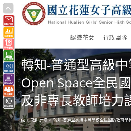
跳
轉
至
主
認識花女
行政團隊
要
內
轉知-普通型高級中
容
Open Space
及非專長教師培力課
>
教師進修
>
轉知-普通型高級中等學校全民國防教育學科中