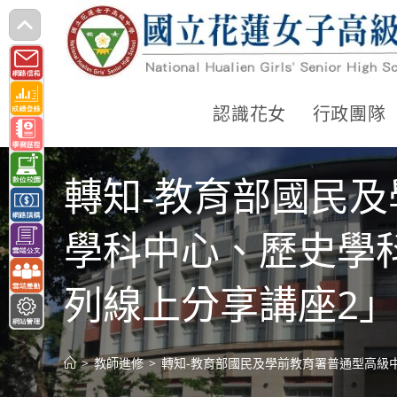
跳
轉
至
主
認識花女
行政團隊
要
內
轉知-教育部國民
容
學科中心、歷史學科
列線上分享講座2
>
教師進修
>
轉知-教育部國民及學前教育署普通型高級