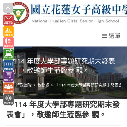
跳
轉
至
主
選單
要
內
容
「114 年度大學部專題研究期末發表
會」，敬邀師生蒞臨參 觀。
>
行政團隊
>
教務處
>
「114 年度大學部專題研究期末發表會
「114 年度大學部專題研究期末發
表會」，敬邀師生蒞臨參 觀。