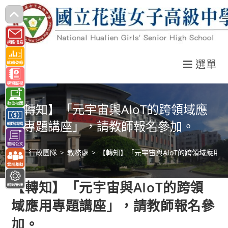
跳
轉
至
主
選單
要
內
容
【轉知】「元宇宙與AIoT的跨領域應
用專題講座」，請教師報名參加。
>
行政團隊
>
教務處
>
【轉知】「元宇宙與AIoT的跨領域應用
【轉知】「元宇宙與AIoT的跨領
域應用專題講座」，請教師報名參
加。