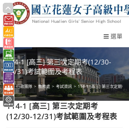
跳
轉
至
主
選單
要
內
容
114-1 [高三] 第三次定期考(12/30-
12/31)考試範圍及考程表
>
行政團隊
>
教務處
>
考試資訊
>
114-1 [高三] 第三次定期考(
114-1 [高三] 第三次定期考
(12/30-12/31)考試範圍及考程表