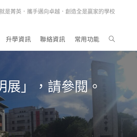
就是菁英．攜手邁向卓越．創造全是贏家的學校
升學資訊
聯絡資訊
常用功能
發明展」，請參閱。