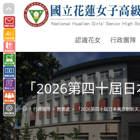
跳
轉
至
主
認識花女
行政團隊
要
內
容
「2026第四十屆
>
行政團隊
>
教務處
>
「2026第四十屆日本東京創新