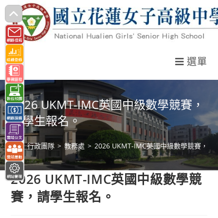
跳
轉
至
主
選單
要
內
容
2026 UKMT-IMC英國中級數學競賽，
請學生報名。
>
行政團隊
>
教務處
>
2026 UKMT-IMC英國中級數學競賽，
2026 UKMT-IMC英國中級數學競
賽，請學生報名。