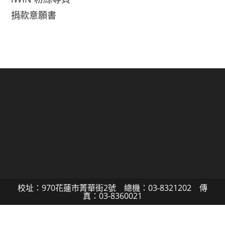
捐款意願書
校址：970花蓮市菁華街2號 總機：03-8321202 傳
真：03-8360021