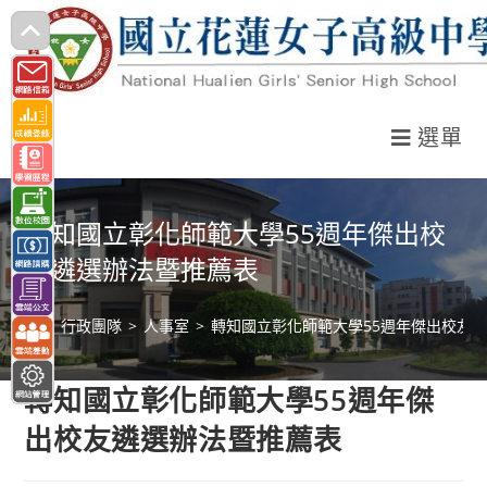
跳
轉
至
主
選單
要
內
容
轉知國立彰化師範大學55週年傑出校
友遴選辦法暨推薦表
>
行政團隊
>
人事室
>
轉知國立彰化師範大學55週年傑出校友
轉知國立彰化師範大學55週年傑
出校友遴選辦法暨推薦表