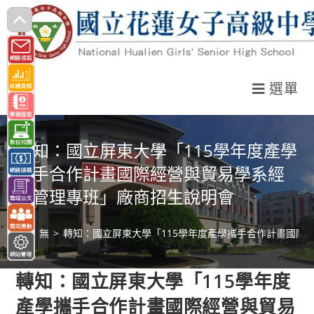
跳
轉
至
主
選單
要
內
容
轉知：國立屏東大學「115學年度產學
攜手合作計畫國際經營與貿易學系經
營管理專班」廠商招生說明會
>
無
>
轉知：國立屏東大學「115學年度產學攜手合作計畫國際
轉知：國立屏東大學「115學年度
產學攜手合作計畫國際經營與貿易