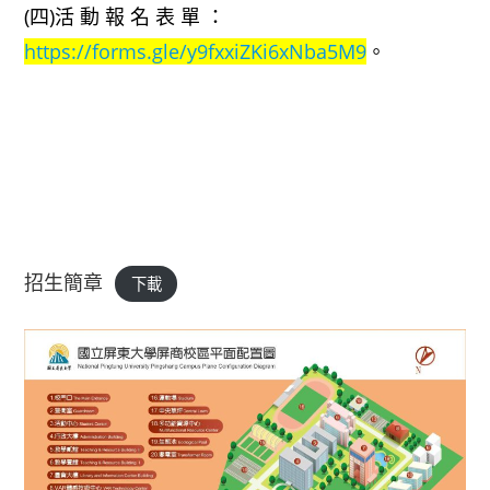
(四)活 動 報 名 表 單 ：
https://forms.gle/y9fxxiZKi6xNba5M9
。
招生簡章
下載