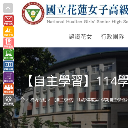
跳
轉
至
主
認識花女
行政團隊
要
內
容
【自主學習】114
>
校內活動
>
【自主學習】114學年度第1學期自主學習