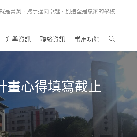
就是菁英．攜手邁向卓越．創造全是贏家的學校
升學資訊
聯絡資訊
常用功能
習計畫心得填寫截止