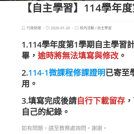
【自主學習】114學年
Post
Post
Post
行政助理
2026-01-20
校內活動
/
自主學習
author:
published:
category:
1.114學年度第1學期自主學
畢，
逾時將無法填寫與修改
。
2.
114-1微課程修課證明
已寄至
用。
3.填寫完成後請
自行下載留存
，
自己的紀錄。
如有問題，請至教務處詢問，謝謝。