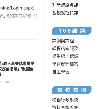
升學進路資訊
rning/Login.aspx
】
各校獨招資訊
與密碼預設為學號。)
課綱與課程
課程諮詢服務
學生線上選課
行政人員美感素養提
學習歷程檔案
校園藝術祭」徵選簡
自主學習
章
-10-18
校務行政系統
資料查詢系統