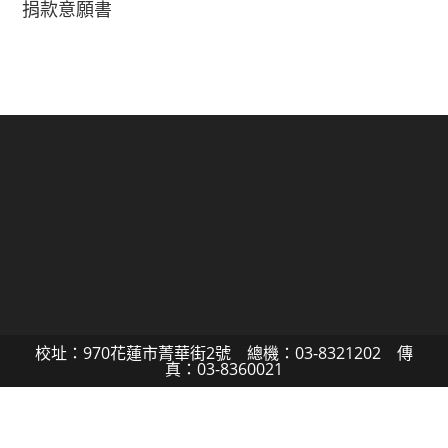
捐款意願書
校址：970花蓮市菁華街2號 總機：03-8321202 傳
真：03-8360021