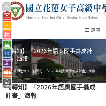
跳
轉
至
主
選單
要
內
容
【轉知】「2026年語奧國手養成計
畫」海報
>
教師進修
>
【轉知】「2026年語奧國手養成計畫」海報
【轉知】「2026年語奧國手養成
計畫」海報