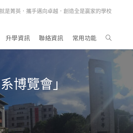
就是菁英．攜手邁向卓越．創造全是贏家的學校
升學資訊
聯絡資訊
常用功能
學系博覽會」