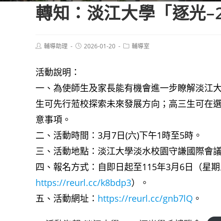
轉知：淡江大學「逐光–
Post
Post
Post
輔導助理
2026-01-20
輔導室
author:
published:
category:
活動說明：
一、為使師生及家長能有機會進一步瞭解淡江大
生可先行蒞校探索未來發展方向；高三生可在
意事項。
二、活動時間：3月7日(六)下午1時至5時。
三、活動地點：淡江大學淡水校園守謙國際會議
四、報名方式：自即日起至115年3月6日（星
https://reurl.cc/k8bdp3
）。
五、活動網址：
https://reurl.cc/gnb7lQ
。