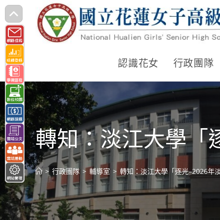
跳
轉
至
主
認識花女
行政團隊
要
內
容
轉知：淡江大學「逐
>
行政團隊
>
輔導室
>
轉知：淡江大學「逐光–2026