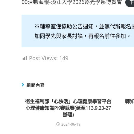
00活動海報-淡江大學2026逐光學系博覽會
下
※輔導室僅協助公告週知，並無代辦報名
加同學先與家長討論，再報名前往參加。
Post Views:
149
相關內容
衛生福利部「心快活」心理健康學習平台
轉知
心理健康知識PK賽競賽(延至113.9.23-27
辦理)
2024-06-19