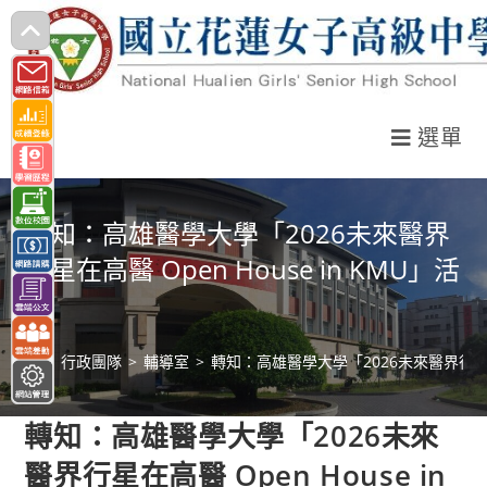
跳
轉
至
主
選單
要
內
容
轉知：高雄醫學大學「2026未來醫界
行星在高醫 Open House in KMU」活
動
>
行政團隊
>
輔導室
>
轉知：高雄醫學大學「2026未來醫界行星在高醫
轉知：高雄醫學大學「2026未來
醫界行星在高醫 Open House in