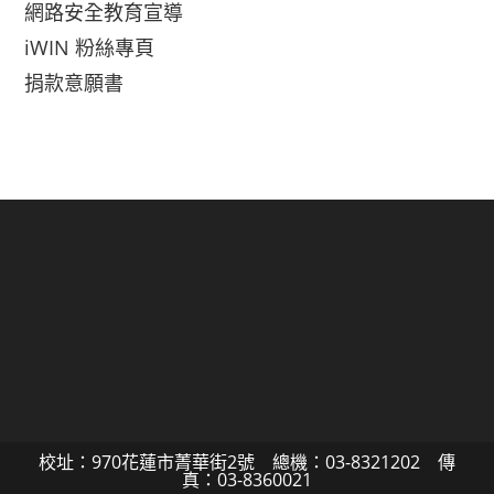
網路安全教育宣導
iWIN 粉絲專頁
捐款意願書
校址：970花蓮市菁華街2號 總機：03-8321202 傳
真：03-8360021