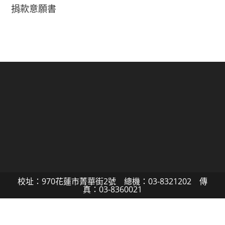
捐款意願書
校址：970花蓮市菁華街2號 總機：03-8321202 傳
真：03-8360021