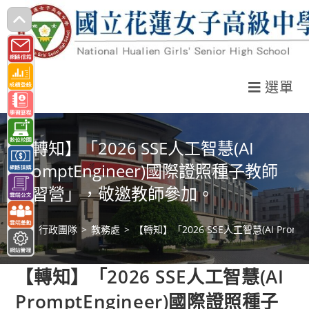
跳
轉
至
主
選單
要
內
容
【轉知】「2026 SSE人工智慧(AI
PromptEngineer)國際證照種子教師
研習營」，敬邀教師參加。
>
行政團隊
>
教務處
>
【轉知】「2026 SSE人工智慧(AI Pr
【轉知】「2026 SSE人工智慧(AI
PromptEngineer)國際證照種子