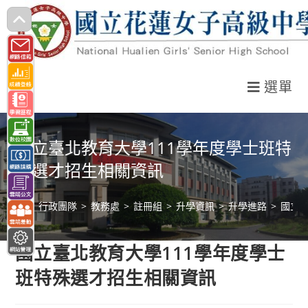
跳
轉
至
主
選單
要
內
容
國立臺北教育大學111學年度學士班特
殊選才招生相關資訊
>
行政團隊
>
教務處
>
註冊組
>
升學資訊
>
升學進路
>
國立
國立臺北教育大學111學年度學士
班特殊選才招生相關資訊