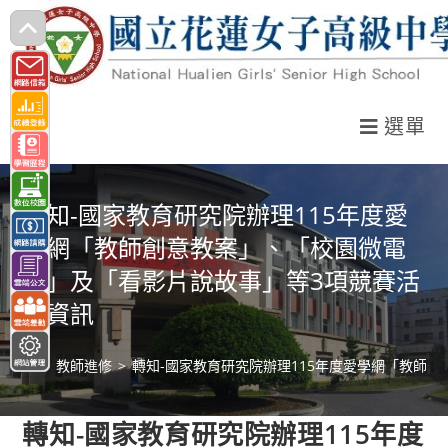
跳
轉
至
主
選單
要
內
容
轉知-國家教育研究院辦理115年度愛
學網「教師創意教案」、「校園微電
影」及「看影片說故事」等3項競賽活
動資訊
>
教師進修
>
轉知-國家教育研究院辦理115年度愛學網「教師
轉知-國家教育研究院辦理115年度