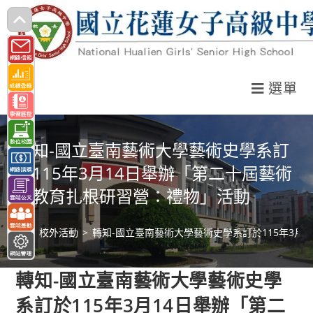
跳
轉
至
主
選單
要
內
容
轉知-國立臺南藝術大學藝術史學系訂
於115年3月14日舉辦「第二十屆藝術
史教育扎根研習營：禮物」活動
>
校外活動
>
轉知-國立臺南藝術大學藝術史學系訂於115年3月
轉知-國立臺南藝術大學藝術史學
系訂於115年3月14日舉辦「第二