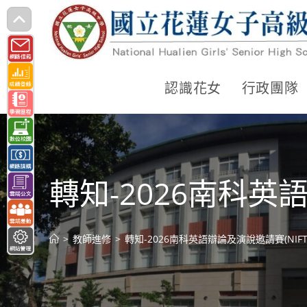
跳
轉
至
主
認識花女
行政團隊
要
內
容
轉知-2026南科英語
>
教師進修
>
轉知-2026南科英語辯論及演說邀請賽(NIFT