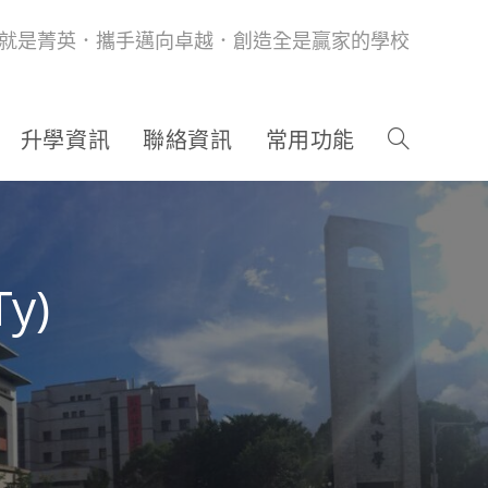
就是菁英．攜手邁向卓越．創造全是贏家的學校
升學資訊
聯絡資訊
常用功能
y)