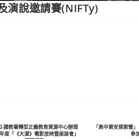
演說邀請賽(NIFTy)
知-國教署轉型正義教育資源中心辦理
「高中資安探索營」
15年度「《大濛》電影放映暨座談會」
參