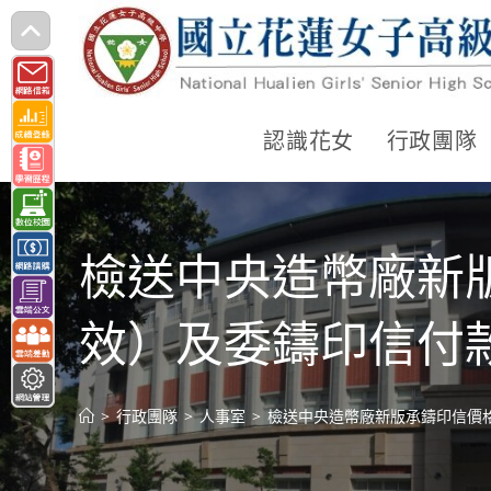
跳
轉
至
主
認識花女
行政團隊
要
內
容
檢送中央造幣廠新版
效）及委鑄印信付
>
行政團隊
>
人事室
>
檢送中央造幣廠新版承鑄印信價格