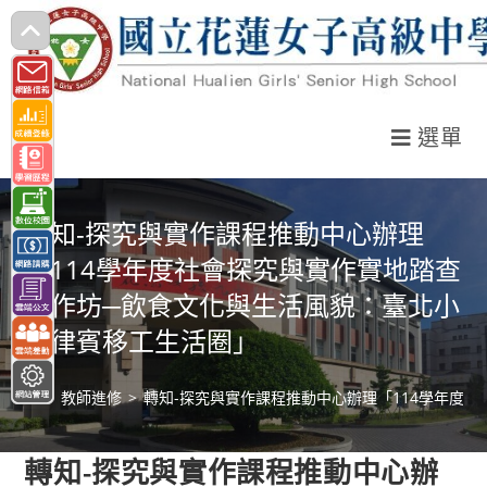
跳
轉
至
主
選單
要
內
容
轉知-探究與實作課程推動中心辦理
「114學年度社會探究與實作實地踏查
工作坊─飲食文化與生活風貌：臺北小
菲律賓移工生活圈」
>
教師進修
>
轉知-探究與實作課程推動中心辦理「114學年度
轉知-探究與實作課程推動中心辦