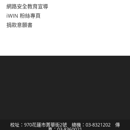
網路安全教育宣導
iWIN 粉絲專頁
捐款意願書
校址：970花蓮市菁華街2號 總機：03-8321202 傳
真：03-8360021