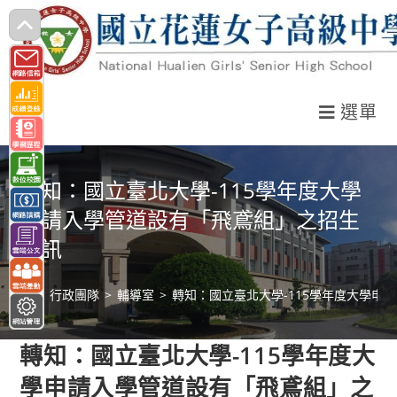
跳
轉
至
主
選單
要
內
容
轉知：國立臺北大學-115學年度大學
申請入學管道設有「飛鳶組」之招生
資訊
>
行政團隊
>
輔導室
>
轉知：國立臺北大學-115學年度大學申
轉知：國立臺北大學-115學年度大
學申請入學管道設有「飛鳶組」之