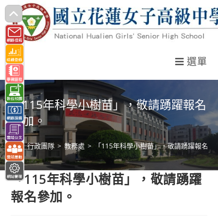
跳
轉
至
主
選單
要
內
容
「115年科學小樹苗」，敬請踴躍報名
參加。
>
行政團隊
>
教務處
>
「115年科學小樹苗」，敬請踴躍報名參
「115年科學小樹苗」，敬請踴躍
報名參加。