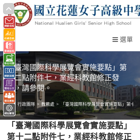
跳
轉
至
主
選單
要
內
容
「臺灣國際科學展覽會實施要點」第
十二點附件七，業經科教館修正發
布，請參閱。
>
行政團隊
>
教務處
>
「臺灣國際科學展覽會實施要點」第十二
「臺灣國際科學展覽會實施要點」
第十二點附件七，業經科教館修正