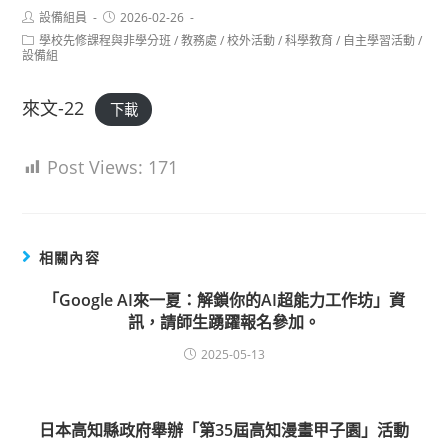
Post
Post
設備組員
2026-02-26
author:
published:
Post
學校先修課程與非學分班
/
教務處
/
校外活動
/
科學教育
/
自主學習活動
/
category:
設備組
來文-22
下載
Post Views:
171
相關內容
「Google AI來一夏：解鎖你的AI超能力工作坊」資
訊，請師生踴躍報名參加。
2025-05-13
日本高知縣政府舉辦「第35屆高知漫畫甲子園」活動