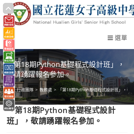
跳
轉
至
主
選單
要
內
容
「第18期Python基礎程式設計班」，
敬請踴躍報名參加。
>
行政團隊
>
教務處
>
「第18期Python基礎程式設計班」，
「第18期Python基礎程式設計
班」，敬請踴躍報名參加。