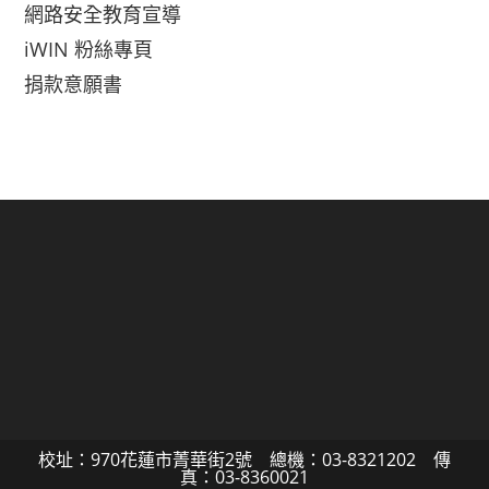
網路安全教育宣導
iWIN 粉絲專頁
捐款意願書
校址：970花蓮市菁華街2號 總機：03-8321202 傳
真：03-8360021