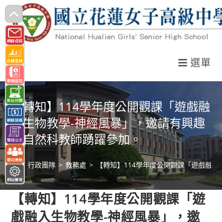
跳
轉
至
主
選單
要
內
容
【轉知】114學年度公開觀課「遊戲融
入生物教學-神經風暴」，邀請有興趣
之自然科教師踴躍參加。
>
行政團隊
>
教務處
>
【轉知】114學年度公開觀課「遊戲融
【轉知】114學年度公開觀課「遊
戲融入生物教學-神經風暴」，邀