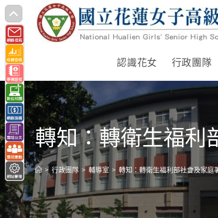
跳
轉
至
主
認識花女
行政團隊
要
內
容
轉知：轉衛生福利
>
行政團隊
>
輔導室
>
轉知：轉衛生福利部社會及家庭署