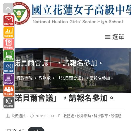
跳
轉
至
主
選單
要
內
容
「諾貝爾會議」，請報名參加。
>
行政團隊
>
教務處
>
「諾貝爾會議」，請報名參加。
「諾貝爾會議」，請報名參加。
Post
Post
Post
設備組員
2026-03-09
教務處
/
校外活動
/
科學教育
/
設備組
author:
published:
category: