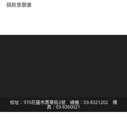
捐款意願書
校址：970花蓮市菁華街2號 總機：03-8321202 傳
真：03-8360021