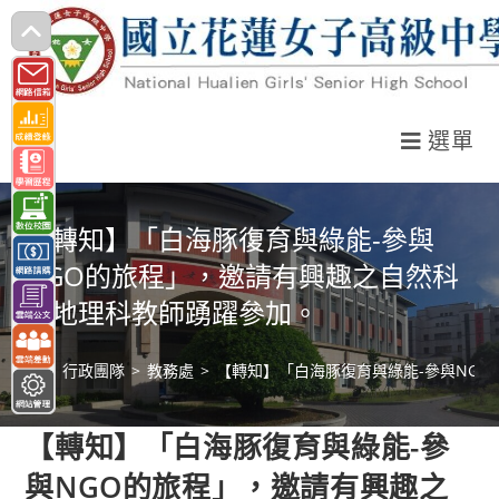
跳
轉
至
主
選單
要
內
容
【轉知】「白海豚復育與綠能-參與
NGO的旅程」，邀請有興趣之自然科
與地理科教師踴躍參加。
>
行政團隊
>
教務處
>
【轉知】「白海豚復育與綠能-參與NG
【轉知】「白海豚復育與綠能-參
與NGO的旅程」，邀請有興趣之