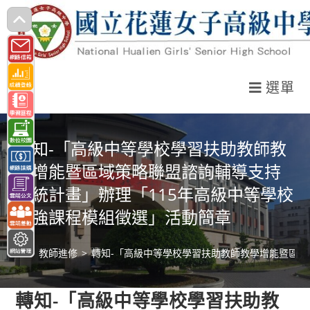
跳
轉
至
主
選單
要
內
容
轉知-「高級中等學校學習扶助教師教
學增能暨區域策略聯盟諮詢輔導支持
系統計畫」辦理「115年高級中等學校
補強課程模組徵選」活動簡章
>
教師進修
>
轉知-「高級中等學校學習扶助教師教學增能暨區域
轉知-「高級中等學校學習扶助教