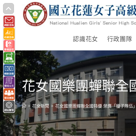
跳
轉
至
主
認識花女
行政團隊
要
內
容
花女國樂團蟬聯全
>
花女新聞
>
花女國樂團蟬聯全國特優 榮膺「種子隊伍