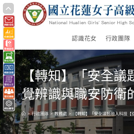
跳
轉
至
主
認識花女
行政團隊
要
內
容
【轉知】「安全議題
覺辨識與職安防衛
>
行政團隊
>
教務處
>
【轉知】「安全議題融入科技【從