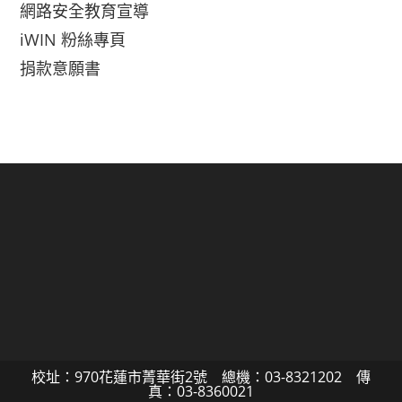
網路安全教育宣導
iWIN 粉絲專頁
捐款意願書
校址：970花蓮市菁華街2號 總機：03-8321202 傳
真：03-8360021