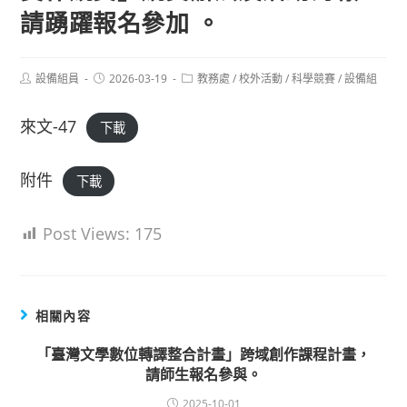
請踴躍報名參加 。
Post
Post
Post
設備組員
2026-03-19
教務處
/
校外活動
/
科學競賽
/
設備組
author:
published:
category:
來文-47
下載
附件
下載
Post Views:
175
相關內容
「臺灣文學數位轉譯整合計畫」跨域創作課程計畫，
請師生報名參與。
2025-10-01