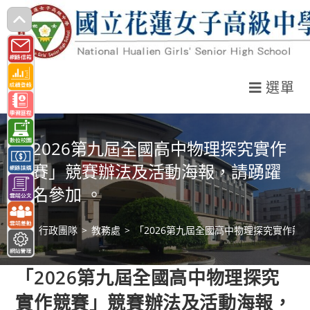
跳
轉
至
主
選單
要
內
容
「2026第九屆全國高中物理探究實作
競賽」競賽辦法及活動海報，請踴躍
報名參加 。
>
行政團隊
>
教務處
>
「2026第九屆全國高中物理探究實作競
「2026第九屆全國高中物理探究
實作競賽」競賽辦法及活動海報，