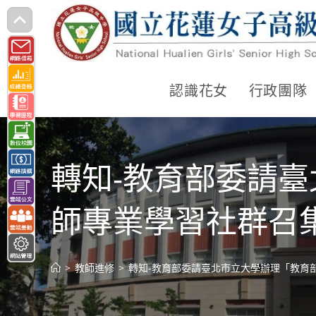
跳
轉
至
主
認識花女
行政團隊
要
內
容
轉知-教育部委請臺
師專業學習社群召
>
教師進修
>
轉知-教育部委請臺北市立大學辦理「教育