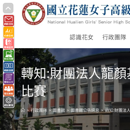
跳
轉
至
主
認識花女
行政團隊
要
內
容
轉知:財團法人龍顏
比賽
>
行政團隊
>
圖書館
>
圖書館公告訊息
>
轉知:財團法