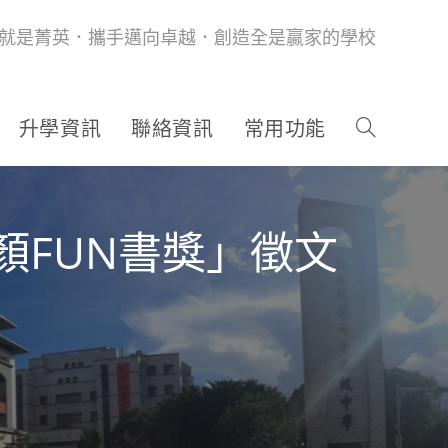
就是菁英．攜手邁向卓越．創造全是贏家的學校
升學資訊
聯絡資訊
常用功能
顏FUN書獎」徵文