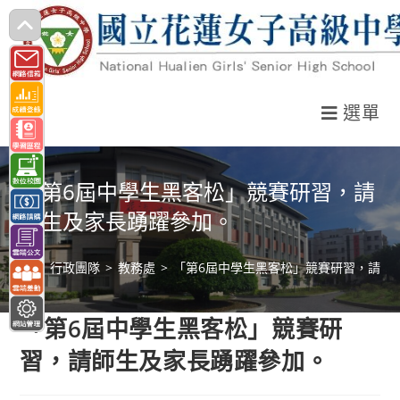
跳
轉
至
主
選單
要
內
容
「第6屆中學生黑客松」競賽研習，請
師生及家長踴躍參加。
>
行政團隊
>
教務處
>
「第6屆中學生黑客松」競賽研習，請師
「第6屆中學生黑客松」競賽研
習，請師生及家長踴躍參加。