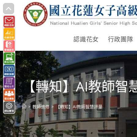
跳
轉
至
主
認識花女
行政團隊
要
內
容
【轉知】AI教師智
>
教師進修
>
【轉知】AI教師智慧評量