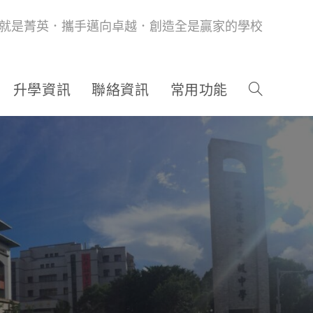
就是菁英．攜手邁向卓越．創造全是贏家的學校
升學資訊
聯絡資訊
常用功能